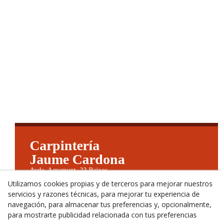
Carpintería
Jaume Cardona
Avda. Agramunt, 23 Baixos
25200 Cervera (Lleida) España
Utilizamos cookies propias y de terceros para mejorar nuestros
973533994 | 679790702
servicios y razones técnicas, para mejorar tu experiencia de
jaumecardonabenet@telefonica.net
navegación, para almacenar tus preferencias y, opcionalmente,
Aviso Legal
para mostrarte publicidad relacionada con tus preferencias
Declaración de accesibilidad