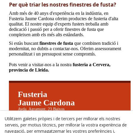
Per què triar les nostres finestres de fusta?
Amb més de 40 anys d'experiència en la indústria, en
Fusteria Jaume Cardona oferim productes de fusteria d'alta
qualitat. El nostre equip d'experts fusters treballa amb
dedicació i passió per a oferir finestres de fusta que
compleixen amb els més alts estàndards.
Si estàs buscant
finestres de fusta
que combinen tradició i
modernitat, no dubtis a contactar-nos. Oferim assessorament
personalitzat i un pressupost sense compromís.
Pots venir a visitar-nos a la nostra
fusteria a Cervera,
província de Lleida.
Fusteria
Jaume Cardona
Avda. Agramunt, 23 Baixos
25200 Cervera (Lleida) España
Utilitzem galetes pròpies i de tercers per millorar els nostres
973533994 | 679790702
jaumecardonabenet@telefonica.net
serveis, per motius tècnics, per millorar la vostra experiència de
Avís Legal
navegació, per emmagatzemar les vostres preferències i,